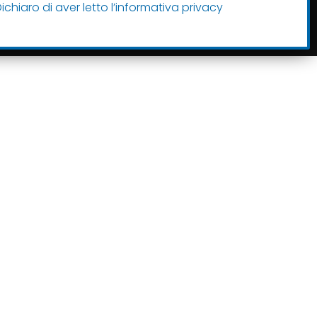
Certificato n. A/148.294/2/2020
ichiaro di aver letto l’informativa privacy
Powered by Google Partner Euchia.it © 2021